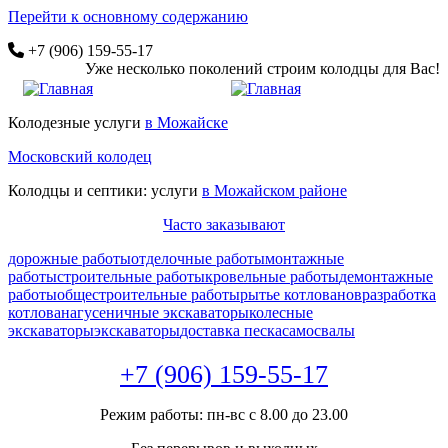
Перейти к основному содержанию
+7 (906) 159-55-17
Уже несколько поколений строим колодцы для Вас!
Колодезные услуги
в Можайске
Московский колодец
Колодцы и септики: услуги
в Можайском районе
Часто заказывают
дорожные работы
отделочные работы
монтажные
работы
строительные работы
кровельные работы
демонтажные
работы
общестроительные работы
рытье котлованов
разработка
котлована
гусеничные экскаваторы
колесные
экскаваторы
экскаваторы
доставка песка
самосвалы
+7 (906) 159-55-17
Режим работы: пн-вс с 8.00 до 23.00