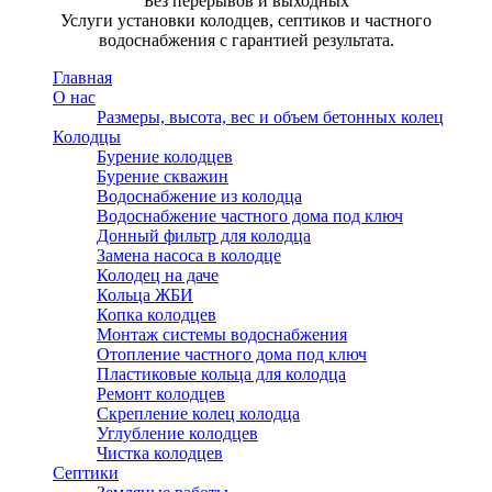
Без перерывов и выходных
Услуги установки колодцев, септиков и частного
водоснабжения с гарантией результата.
Главная
О нас
Размеры, высота, вес и объем бетонных колец
Колодцы
Бурение колодцев
Бурение скважин
Водоснабжение из колодца
Водоснабжение частного дома под ключ
Донный фильтр для колодца
Замена насоса в колодце
Колодец на даче
Кольца ЖБИ
Копка колодцев
Монтаж системы водоснабжения
Отопление частного дома под ключ
Пластиковые кольца для колодца
Ремонт колодцев
Скрепление колец колодца
Углубление колодцев
Чистка колодцев
Септики