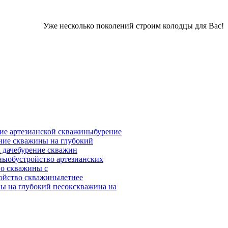
Уже несколько поколений строим колодцы для Вас!
ие артезианской скважины
бурение
ние скважины на глубокий
 даче
бурение скважин
ны
обустройство артезианских
во скважины с
ройство скважины
летнее
ы на глубокий песок
скважина на