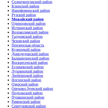
Солнечногорский район
Клинский район
Нарофоминский район
Рузский район
Можайский район
Одинцовский район
Истринский район
Волоколамский район
Талдомский район
Чеховский район
Пензенская область
Кузнецкий район
Домодедовский район
Балашихинский район
Воскресенский район
Егорьевский район
Луховицкий район
Люберецкой район
Ногинский район
Озерский район
Орехово-Зуевский район
Подольский район
Пушкинский район
Раменский район
Серпуховской район