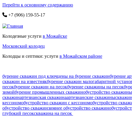
Перейти к основному содержанию
+7 (906) 159-55-17
Колодезные услуги
в Можайске
Московский колодец
Колодцы и септики: услуги
в Можайском районе
бурение скважин под ключ
цены на бурение скважин
бурение ар
скважин на известняк
бурение скважин малогабаритной устано
песок
бурение скважин на песок
бурение скважины на песок
бур
зимой
бурение промышленных скважин
обустройство скважины
скважин
артезианская скважина
артезианские скважины
скважин
кессоном
обустройство скважин с кессоном
обустройство скваж
обустройство скважин
зимнее обустройство скважин
обустройст
глубокий песок
скважина на песок