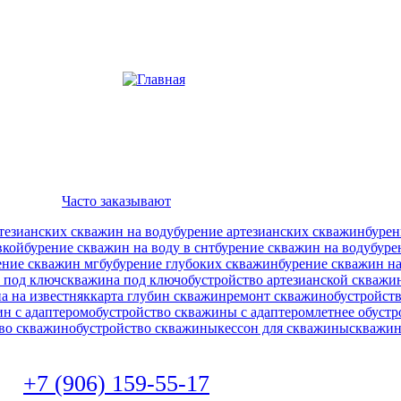
Часто заказывают
тезианских скважин на воду
бурение артезианских скважин
бурен
вкой
бурение скважин на воду в снт
бурение скважин на воду
буре
ение скважин мгбу
бурение глубоких скважин
бурение скважин на
 под ключ
скважина под ключ
обустройство артезианской скважи
а на известняк
карта глубин скважин
ремонт скважин
обустройст
ин с адаптером
обустройство скважины с адаптером
летнее обуст
во скважин
обустройство скважины
кессон для скважины
скважин
+7 (906) 159-55-17