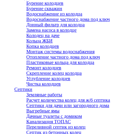
Бурение колодцев
Бурение скважин
Водоснабжение из колодца
Водоснабжение частного дома под ключ
Донный фильтр для колодца
Замена насоса в колодце
Колодец на даче
Кольца ЖБИ
Копка колодцев
Монтаж системы водоснабжения
Отопление частного дома под ключ
Пластиковые кольца для колодца
Ремонт колодцев
Скрепление колец колодца
Углубление колодцев
Чистка колодцев
Септики
Земляные работы
Расчет количества колец для ж/б септика
Септики для дачи или загородного дома
Выгребные ямы
Дачные туалеты с домиком
Канализация ТОПАС
Переливной септик из колец
Септик из бетонных колец